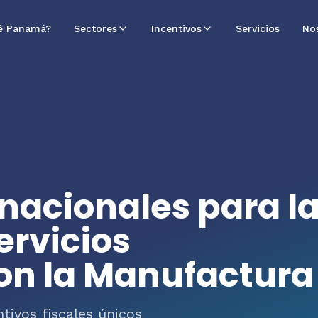
é Panamá?
Sectores
Incentivos
Servicios
No
nacionales para l
ervicios
on la Manufactura
tivos fiscales únicos