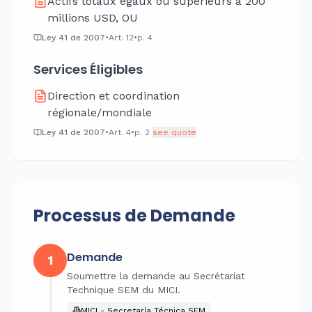
Actifs totaux égaux ou supérieurs à 200
millions USD, OU
Ley 41 de 2007
•
Art.
12
•
p.
4
Services Éligibles
Direction et coordination
régionale/mondiale
Ley 41 de 2007
•
Art.
4
•
p.
2
see quote
Processus de Demande
Demande
1
Soumettre la demande au Secrétariat
Technique SEM du MICI.
MICI - Secretaría Técnica SEM