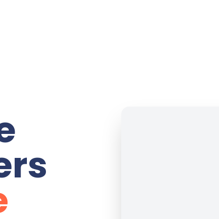
e
ers
e