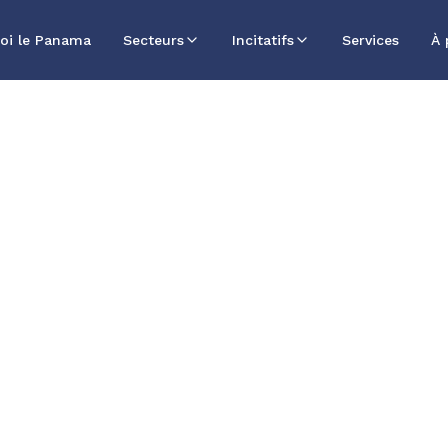
oi le Panama
Secteurs
Incitatifs
Services
À 