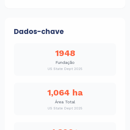
Dados-chave
1948
Fundação
US State Dept 2025
1,064 ha
Área Total
US State Dept 2025