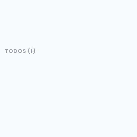
Disponível em
:
colon, panama-pacifico
TODOS
(
1
)