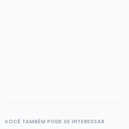
0%
IR
Exento
Importação
15 años
Duração
VOCÊ TAMBÉM PODE SE INTERESSAR